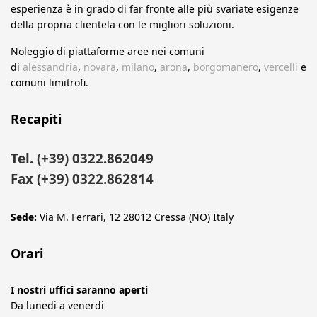
esperienza è in grado di far fronte alle più svariate esigenze
della propria clientela con le migliori soluzioni.
Noleggio di piattaforme aree nei comuni
di
alessandria
,
novara
,
milano
,
arona
,
borgomanero
,
vercelli
e
comuni limitrofi.
Recapiti
Tel. (+39) 0322.862049
Fax (+39) 0322.862814
Sede:
Via M. Ferrari, 12 28012 Cressa (NO) Italy
Orari
I nostri uffici saranno aperti
Da lunedi a venerdi