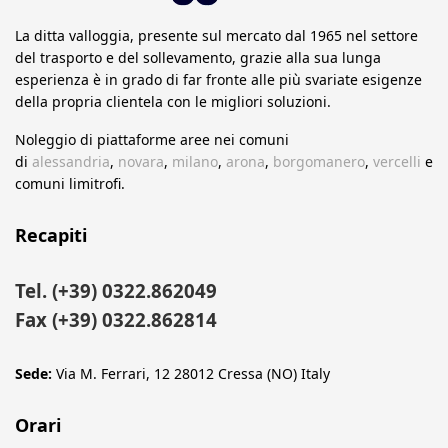
La ditta valloggia, presente sul mercato dal 1965 nel settore
del trasporto e del sollevamento, grazie alla sua lunga
esperienza è in grado di far fronte alle più svariate esigenze
della propria clientela con le migliori soluzioni.
Noleggio di piattaforme aree nei comuni
di
alessandria
,
novara
,
milano
,
arona
,
borgomanero
,
vercelli
e
comuni limitrofi.
Recapiti
Tel. (+39) 0322.862049
Fax (+39) 0322.862814
Sede:
Via M. Ferrari, 12 28012 Cressa (NO) Italy
Orari